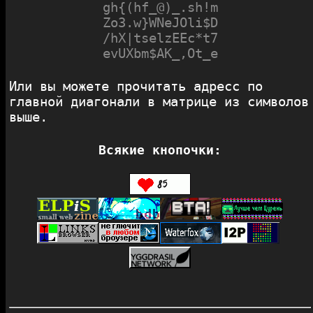
gh{(hf_@)_.sh!m

Zo3.w}WNeJOli$D

/hX|tselzEEc*t7

evUXbm$AK_,Ot_e
Или вы можете прочитать адресс по
главной диагонали в матрице из символов
выше.
Всякие кнопочки: