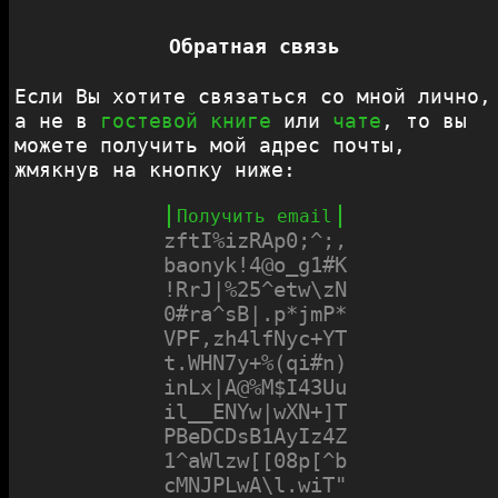
Обратная связь
Если Вы хотите связаться со мной лично,
а не в
гостевой книге
или
чате
, то вы
можете получить мой адрес почты,
жмякнув на кнопку ниже:
zftI%izRAp0;^;,

baonyk!4@o_g1#K

!RrJ|%25^etw\zN

0#ra^sB|.p*jmP*

VPF,zh4lfNyc+YT

t.WHN7y+%(qi#n)

inLx|A@%M$I43Uu

il__ENYw|wXN+]T

PBeDCDsB1AyIz4Z

1^aWlzw[[08p[^b

cMNJPLwA\l.wiT"
