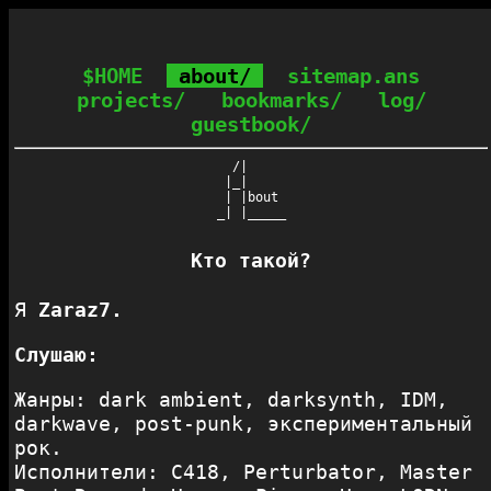
$HOME
about/
sitemap.ans
projects/
bookmarks/
log/
guestbook/
  /|     

 |_|     

 | |bout 

Кто такой?
Я
Zaraz7.
Слушаю:
Жанры: dark ambient, darksynth, IDM,
darkwave, post-punk, экспериментальный
рок.
Исполнители: C418, Perturbator, Master