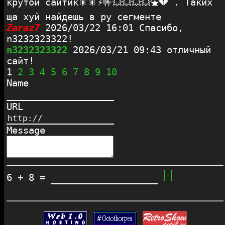
крутой сайтик🎇🎇⚡🤟💥💥💥💥⛲💔 . Таких
ща хуй найдешь в ру сегменте
Zaraz7
2026/03/22 16:01
Спасибо,
n3232323322!
n3232323322
2026/03/21 09:43
отличный
сайт!
1
2
3
4
5
6
7
8
9
10
Name
URL
Message
6 + 8 =