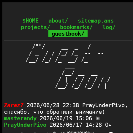
$HOME
about/
sitemap.ans
projects/
bookmarks/
log/
guestbook/
  /""/     __  _   /      

 / _  / / /_/ /_  --  --  

/__/ /_/ /_  __/ /_       

            ___           

           /__/ __  __    

          / |  / / / / /_/

Zaraz7
2026/06/28 22:38
PrayUnderPivo,
спасибо, что обратили внимание)
masterandy
2026/06/19 15:06
🎇
PrayUnderPivo
2026/06/17 14:28
Оч