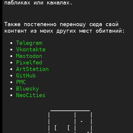
пабликах или каналах.
Также постепенно переношу сюда свой
контент из моих других мест обитаний:
Telegram
Vkontakte
Mastodon
Pixelfed
ArtStation
GitHub
PMC
Bluesky
NeoСities
  ____________ 

 |       |    |

 |       | -  |

 | [   [ |    |
