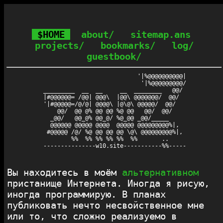
$HOME
about/
sitemap.ans
projects/
bookmarks/
log/
guestbook/
                           '|%@@@@@@@@@@|

                            '|%@@@@@@@@@/

_________  __  __     __  ________   @@/ 

|#@@@@@@= /@@| @@@\  |@@\ @@@@@@@/  @@/  

'|#@@@@@=/@/@| @@@@\ |@\@\ @@@@@/  @@/   

    @@/  @@ @% @@ @@ %@ @@   @@/  @@/    

  _@@/   @@_@% @@_@/ %@_@@ _@@/_____     

  @@@@@@ @@@@@ @@@@  @@@@@ @@@@@@@@@%|,  

 #@@@@@ /@/ %@ @@ @@ @@ \@\ @@@@@@@@@%|, 

        %%  %% %% %% %%  %%       ..     

---------------w10.site-----------%%-----

Вы находитесь в моём
альтернативном
пристанище Интернета. Иногда я рисую,
иногда программирую. В планах
публиковать нечто несвойственное мне
или то, что сложно реализуемо в