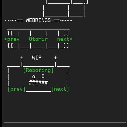
 |_______|___[]

|       |    | 

--~~== WEBRINGS ==~~--

 ____________________

<prev
Otomir
next>
 [[_|___|____|___|_]]

     +   WIP    +

 ____|__________|____

 |    
[Roboring]
    |

 |       o  0       |

 |      ######      |

[prev]
________
[next]