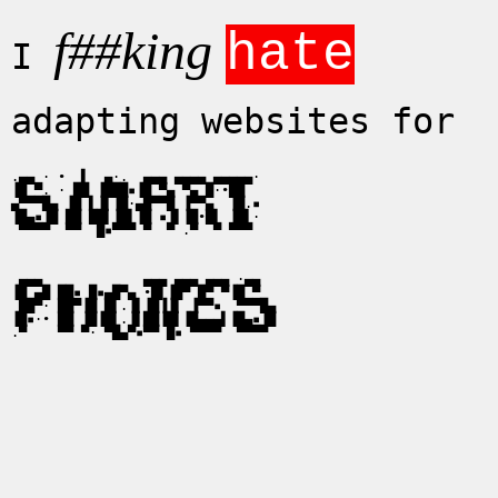
f##king
hate
I
adapting websites for
.▄▄ · •  ▌  ▄·.  ▄▄▄ ▄▄▄▄ ▄▄▄▄▄·

▐█ ▀. · ██ ▐███▪▐█ ▀▄ ▀▄ █·•██  

▄▀▀▀█▄ ▐█ ▌▐▌▐█·▄█▀▀█ ▐▀▀▄  ▐█.▪

▐█▄▪▐█ ██ ██▌▐█▌▐█ ▪▐▌▐█•█▌ ▐█▌·

 ▀▀▀▀  ▀▀  █▪▀▀▀ ▀  ▀ .▀  ▀ ▀▀▀ 

 ▄▄▄             ▄▄▄ ▄▄▄ ▄▄▄ ·▄▄

▐█ ▄█ ██▪ █▪▄█▀▄ •█▌▐█▀ █▀ ▀▐█ ▀

 ██▀· ██▀▐█ █▌.▐▌▐█▐▐▌ ▐▀▀▪  ▀▀▀█▄

▐█▪·• ██ ▐█▐█▌.▐▌██▐█▌▐█▄▄▄▌▐█▄▪▐█

.▀    ▀▀ ▀· ▀█▄▀▪▀▀ █▪ ▀▀▀▀  ▀▀▀▀ 
