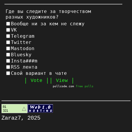
Где вы следите за творчеством
разных художников?
Вообще ни за кем не слежу
VK
Telegram
Twitter
Mastodon
Bluesky
Insta###m
RSS лента
Свой вариант в чате
pollcode.com
free polls
Zaraz7, 2025