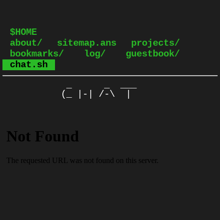
$HOME
about/
sitemap.ans
projects/
bookmarks/
log/
guestbook/
chat.sh
 _      _  ___

(_ |-| /-\  |
