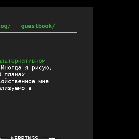
log/
guestbook/
альтернативном
 Иногда я рисую,
В планах
войственное мне
ализуемо в
~== WEBRINGS ==~~--
