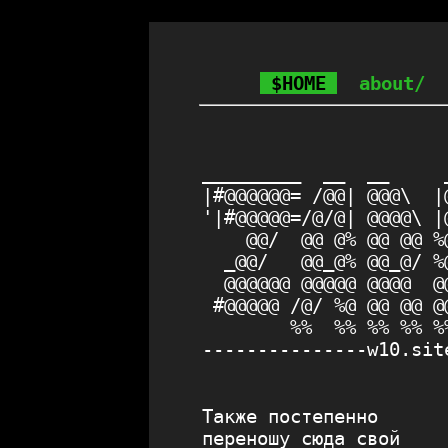
$HOME
about/
                      
                      
_________  __  __     
|#@@@@@@= /@@| @@@\  |
'|#@@@@@=/@/@| @@@@\ |
    @@/  @@ @% @@ @@ %
  _@@/   @@_@% @@_@/ %
  @@@@@@ @@@@@ @@@@  @
 #@@@@@ /@/ %@ @@ @@ @
        %%  %% %% %% %
---------------w10.sit
Также постепенно
переношу сюда свой