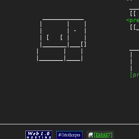
 ___
  ____________ 

<pr
 |       |    |

 [[_
 |       | -  |

 | [   [ |    |

    
 |_______|___[]

 ___
|       |    | 

 | 
 |  
 |  
[p