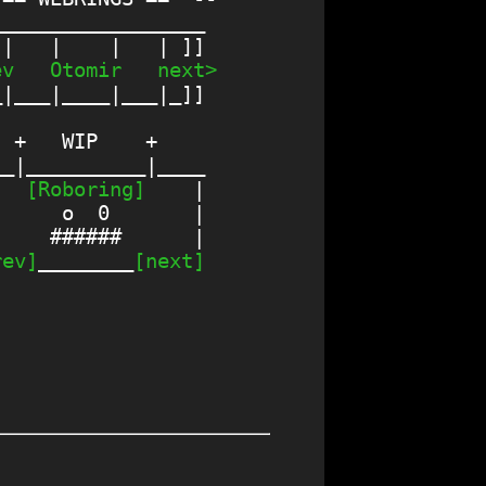
_________________

ev
Otomir
next>
|___|____|___|_]]

 +   WIP    +

_|__________|____

   
[Roboring]
    |

     o  0       |

    ######      |

rev]
________
[next]