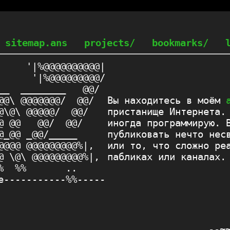
sitemap.ans
projects/
bookmarks/
     '|%@@@@@@@@@@|

      '|%@@@@@@@@@/

__  ________   @@/ 

@@\ @@@@@@@/  @@/  

Вы находитесь в моём
@\@\ @@@@@/  @@/   

пристанище Интернета.
@ @@   @@/  @@/    

иногда программирую. 
@_@@ _@@/_____     

публиковать нечто нес
@@@@ @@@@@@@@@%|,  

или то, что сложно ре
@ \@\ @@@@@@@@@%|, 

пабликах или каналах.
%  %%       ..     

e-----------%%-----

--~