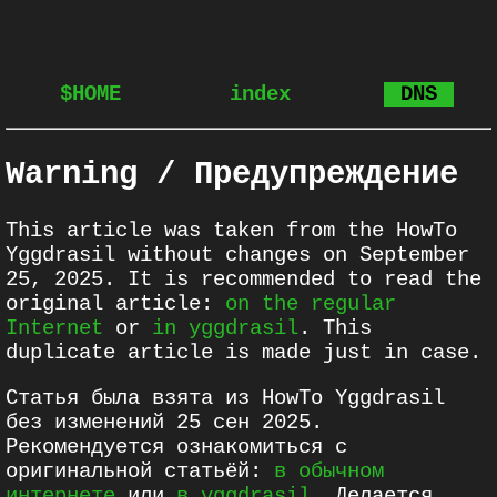
$HOME
index
DNS
Warning / Предупреждение
This article was taken from the HowTo
Yggdrasil without changes on September
25, 2025. It is recommended to read the
original article:
on the regular
Internet
or
in yggdrasil
. This
duplicate article is made just in case.
Статья была взята из HowTo Yggdrasil
без изменений 25 сен 2025.
Рекомендуется ознакомиться с
оригинальной статьёй:
в обычном
интернете
или
в yggdrasil
. Делается