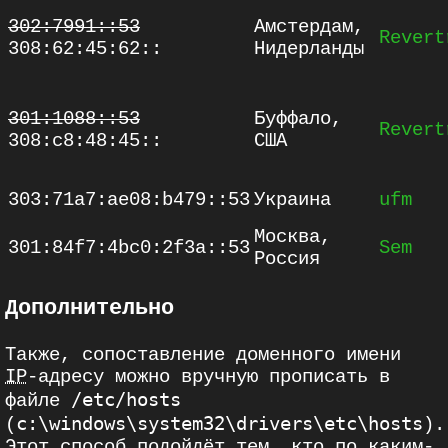
302:7991::53
Амстердам,
Revert
308:62:45:62::
Нидерланды
301:1088::53
Буффало,
Revert
308:c8:48:45::
США
303:71a7:ae08:b479::53
Украина
ufm
Москва,
301:84f7:4bc0:2f3a::53
Sem
Россия
Дополнительно
Также, сопоставление доменного имени
IP
-адресу можно вручную прописать в
/etc/hosts
файле
c:\windows\system32\drivers\etc\hosts
(
).
Этот способ подойдёт тем, кто по каким-