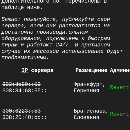
дополнительного
ПО
, перечислены в
таблице ниже.
Важно:
пожалуйста, публикуйте свои
сервера, если они располагаются на
достаточно производительном
оборудовании, подключены к быстрым
пирам и работают 24/7. В противном
случае их массовое использование будет
проблематичным.
IP
сервера
Размещение
Админи
302:db60::53
Франкфурт,
Revert
308:84:68:55::
Германия
300:6223::53
Братислава,
Revert
308:25:40:bd::
Словакия