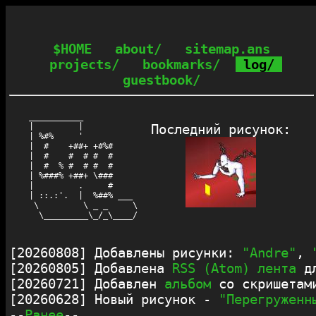
$HOME
about/
sitemap.ans
projects/
bookmarks/
log/
guestbook/
___________

|         |

Последний рисунок:
| %#%     '

|  #    +##+ +#%#

|  #    #  # #  #

|  #  % #  # #  #

| %###% +##+ \###

|         .     #

| ::.:'.  |  %##% ___

 \         \ _ _     \

  \_________\_/_\____/
[20260808] Добавлены рисунки: 
"Andre"
, 
[20260805] Добавлена 
RSS (Atom) лента
 д
[20260721] Добавлен 
альбом
 со скришетами
[20260628] Новый рисунок - 
"Перегруженн
--
Ранее
--