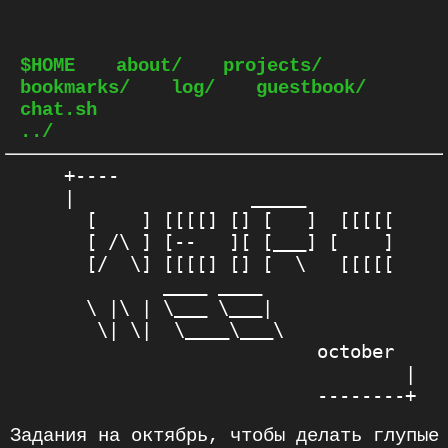
$HOME
about/
projects/
bookmarks/
log/
guestbook/
chat.sh
../
+----

|                _____

  [    ] [[[[] [] [   ]  [[[[[

  [ /\ ] [--   ][ [___] [    ]

  [/  \] [[[[] [] [  \   [[[[[

         ____ ____

  \ |\ | \___ \___|

   \| \|  \____\___\

                       october

                               |

Задания на октябрь, чтобы делать глупые