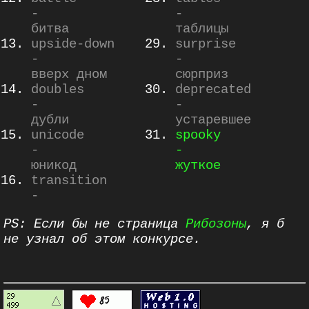
-
-
битва
таблицы
upside-down
surprise
-
-
вверх дном
сюрприз
doubles
deprecated
-
-
дубли
устаревшее
unicode
spooky
-
-
юникод
жуткое
transition
-
PS: Если бы не страница
Рибозоны
, я б
не узнал об этом конкурсе.