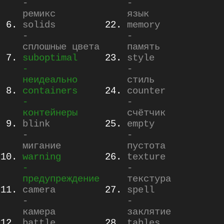
-
-
ремикс
язык
solids
memory
-
-
сплошные цвета
память
suboptimal
style
-
-
неидеально
стиль
containers
counter
-
-
контейнеры
счётчик
blink
empty
-
-
мигание
пустота
warning
texture
-
-
предупреждение
текстура
camera
spell
-
-
камера
заклятие
battle
tables