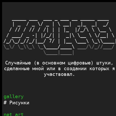
   _____ ___  ___ _ ___ __ _____ ____   
   | _  / _ \/ _ | \ __|  _|_  _|  _/   
  / // / // / /| | | |_  |/_/\ \ \__ \  
 / ___/ _ -| |/_/| |  _|\ \__ \ \/__| \ 
\_\/ \_\\_\ \_
\____/____\ 
___/\/_//___/
\____|____|
Cлучайные (в основном цифровые) штуки,
сделанные мной или в создании которых я
участвовал.
gallery
Рисунки
net_art