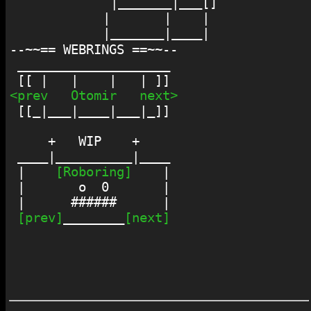
 |_______|___[]

|       |    | 

--~~== WEBRINGS ==~~--

 ____________________

<prev
Otomir
next>
 [[_|___|____|___|_]]

     +   WIP    +

 ____|__________|____

 |    
[Roboring]
    |

 |       o  0       |

 |      ######      |

[prev]
________
[next]