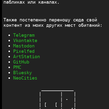
пабликах или каналах.
Также постепенно переношу сюда свой
контент из моих других мест обитаний:
Telegram
Vkontakte
Mastodon
Pixelfed
ArtStation
GitHub
PMC
Bluesky
NeoСities
  ____________ 

 |       |    |

 |       | -  |

 | [   [ |    |
