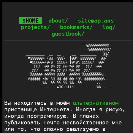
$HOME
about/
sitemap.ans
projects/
bookmarks/
log/
guestbook/
                           '|%@@@@@@@@@@|

                            '|%@@@@@@@@@/

_________  __  __     __  ________   @@/ 

|#@@@@@@= /@@| @@@\  |@@\ @@@@@@@/  @@/  

'|#@@@@@=/@/@| @@@@\ |@\@\ @@@@@/  @@/   

    @@/  @@ @% @@ @@ %@ @@   @@/  @@/    

  _@@/   @@_@% @@_@/ %@_@@ _@@/_____     

  @@@@@@ @@@@@ @@@@  @@@@@ @@@@@@@@@%|,  

 #@@@@@ /@/ %@ @@ @@ @@ \@\ @@@@@@@@@%|, 

        %%  %% %% %% %%  %%       ..     

---------------w10.site-----------%%-----

Вы находитесь в моём
альтернативном
пристанище Интернета. Иногда я рисую,
иногда программирую. В планах
публиковать нечто несвойственное мне
или то, что сложно реализуемо в