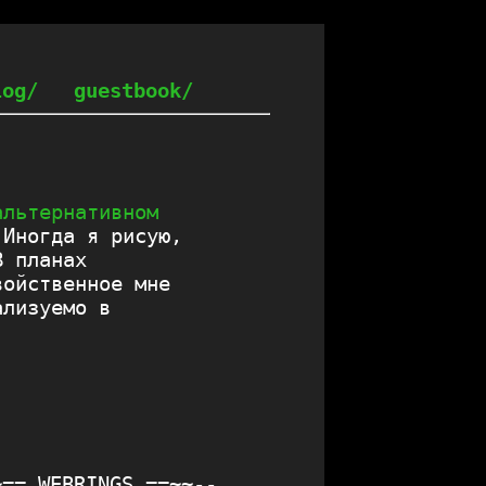
log/
guestbook/
альтернативном
 Иногда я рисую,
В планах
войственное мне
ализуемо в
~== WEBRINGS ==~~--
