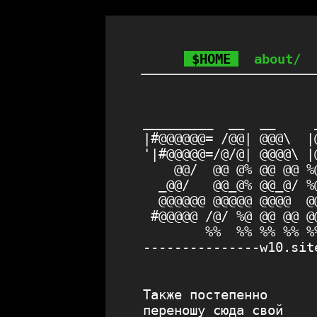
$HOME
about/
                      
                      
_________  __  __     
|#@@@@@@= /@@| @@@\  |
'|#@@@@@=/@/@| @@@@\ |
    @@/  @@ @% @@ @@ %
  _@@/   @@_@% @@_@/ %
  @@@@@@ @@@@@ @@@@  @
 #@@@@@ /@/ %@ @@ @@ @
        %%  %% %% %% %
---------------w10.sit
Также постепенно
переношу сюда свой