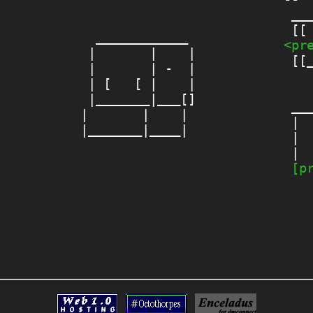
 ___
  ____________ 

<pr
 |       |    |

 [[_
 |       | -  |

 | [   [ |    |

    
 |_______|___[]

 ___
|       |    | 

 | 
 |  
 |  
[p