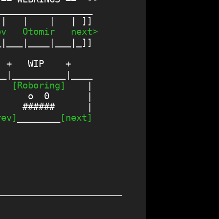
_________________

ev
Otomir
next>
|___|____|___|_]]

 +   WIP    +

_|__________|____

   
[Roboring]
    |

     o  0       |

    ######      |

rev]
________
[next]