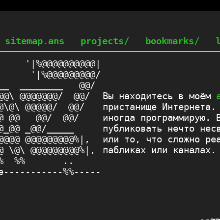
sitemap.ans
projects/
bookmarks/
     '|%@@@@@@@@@@|

      '|%@@@@@@@@@/

__  ________   @@/ 

@@\ @@@@@@@/  @@/  

Вы находитесь в моём
@\@\ @@@@@/  @@/   

пристанище Интернета.
@ @@   @@/  @@/    

иногда программирую. 
@_@@ _@@/_____     

публиковать нечто нес
@@@@ @@@@@@@@@%|,  

или то, что сложно ре
@ \@\ @@@@@@@@@%|, 

пабликах или каналах.
%  %%       ..     

e-----------%%-----

--~