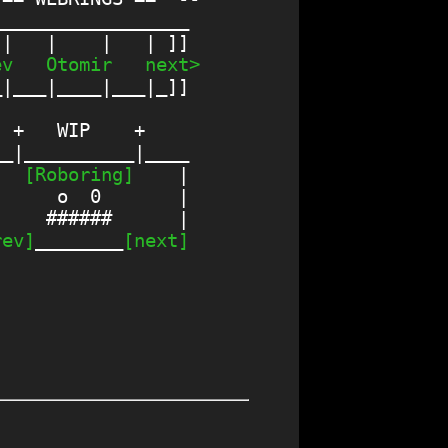
_________________

ev
Otomir
next>
|___|____|___|_]]

 +   WIP    +

_|__________|____

   
[Roboring]
    |

     o  0       |

    ######      |

rev]
________
[next]