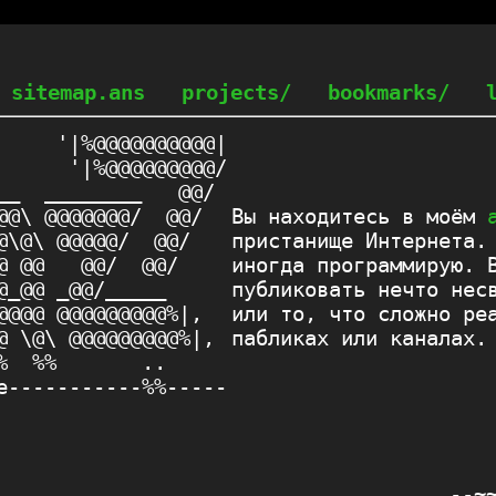
sitemap.ans
projects/
bookmarks/
     '|%@@@@@@@@@@|

      '|%@@@@@@@@@/

__  ________   @@/ 

@@\ @@@@@@@/  @@/  

Вы находитесь в моём
@\@\ @@@@@/  @@/   

пристанище Интернета.
@ @@   @@/  @@/    

иногда программирую. 
@_@@ _@@/_____     

публиковать нечто нес
@@@@ @@@@@@@@@%|,  

или то, что сложно ре
@ \@\ @@@@@@@@@%|, 

пабликах или каналах.
%  %%       ..     

e-----------%%-----

--~