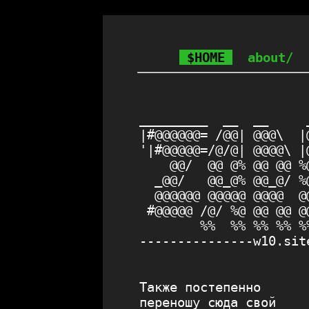
$HOME
about/
                      
                      
_________  __  __     
|#@@@@@@= /@@| @@@\  |
'|#@@@@@=/@/@| @@@@\ |
    @@/  @@ @% @@ @@ %
  _@@/   @@_@% @@_@/ %
  @@@@@@ @@@@@ @@@@  @
 #@@@@@ /@/ %@ @@ @@ @
        %%  %% %% %% %
---------------w10.sit
Также постепенно
переношу сюда свой