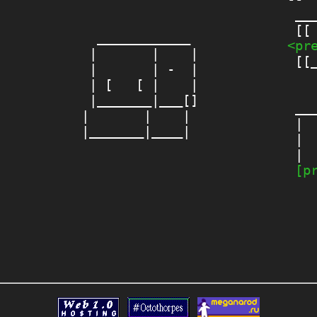
 ___
  ____________ 

<pr
 |       |    |

 [[_
 |       | -  |

 | [   [ |    |

    
 |_______|___[]

 ___
|       |    | 

 | 
 |  
 |  
[p