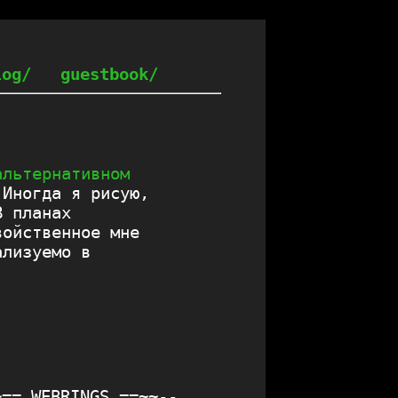
log/
guestbook/
альтернативном
 Иногда я рисую,
В планах
войственное мне
ализуемо в
~== WEBRINGS ==~~--
